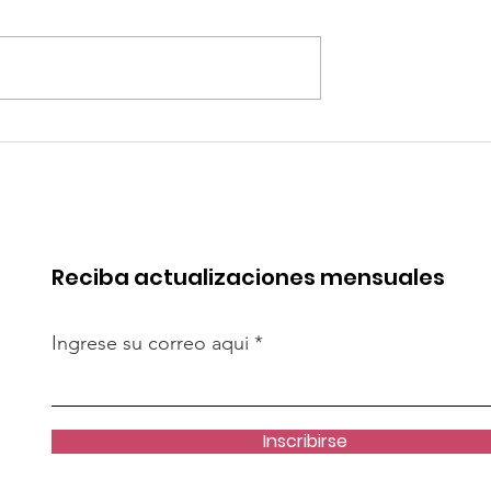
 de China en
Coca-Cola invertirá mi
rica. Perú
millones de dólares en
de esa batalla
Perú y destina fondos 
OxI
Reciba actualizaciones mensuales
Ingrese su correo aqui
Inscribirse