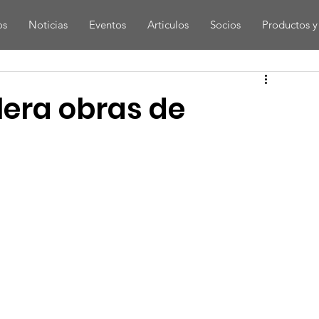
os
Noticias
Eventos
Articulos
Socios
Productos y 
lera obras de