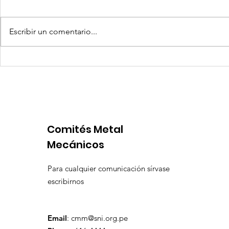
Escribir un comentario...
Competencia si: pero en
Expansion
igualdad de condiciones
Latinoame
escenario 
Comités Metal
Mecánicos
Para cualquier comunicación sírvase
escribirnos
Email
:
cmm@sni.org.pe