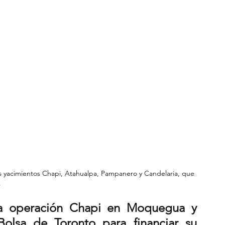
os yacimientos Chapi, Atahualpa, Pampanero y Candelaria, que 
.
a operación Chapi en Moquegua y 
Bolsa de Toronto para financiar su 