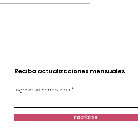
quipa: “Iniciar
Alemania: Casas
[antidumping]
impresas en 3D: ¿pued
cto es
resolver crisis de
te”
vivienda?
Reciba actualizaciones mensuales
Ingrese su correo aqui
Inscribirse