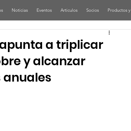
os
Noticias
Eventos
Articulos
Socios
Productos y 
apunta a triplicar
bre y alcanzar
s anuales