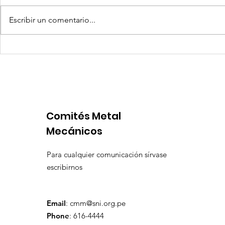
Escribir un comentario...
Quilla Resources US$ 25
Aceros Are
millones para culminar
procesos 
prefactibilidad de
por produ
expansión de Chapi
insuficien
Comités Metal
Mecánicos
Para cualquier comunicación sírvase
escribirnos
Email
:
cmm@sni.org.pe
Phone
: 616-4444