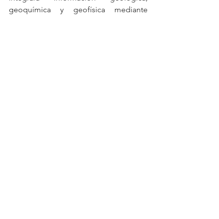
geoquímica y geofísica mediante 
inteligencia artificial y tecnologías de 
aprendizaje automático para generar 
nuevos objetivos de exploración y 
extender el potencial de crecimiento 
del distrito minero.
Fuente:
RUMBO MINERO
Ver todo
Entradas recientes