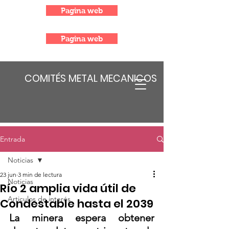
Pagina web
Pagina web
COMITÉS METAL MECANICOS
Entrada
Noticias
23 jun
3 min de lectura
Noticias
Río 2 amplia vida útil de
Articulos de interés
Condestable hasta el 2039
La minera espera obtener 