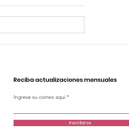
quipa: “Iniciar
Alemania: Casas
[antidumping]
impresas en 3D: ¿pued
cto es
resolver crisis de
te”
vivienda?
Reciba actualizaciones mensuales
Ingrese su correo aqui
Inscribirse