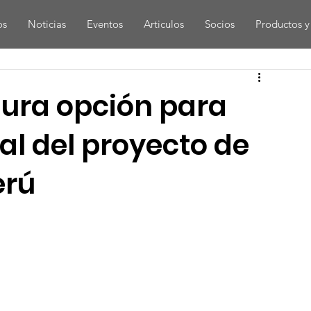
os
Noticias
Eventos
Articulos
Socios
Productos y 
gura opción para
al del proyecto de
erú