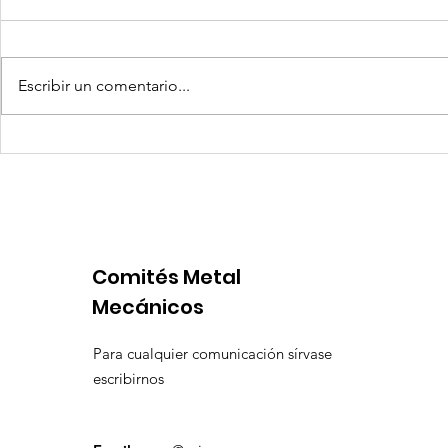
Escribir un comentario...
Quilla Resources US$ 25
Aceros Are
millones para culminar
procesos 
prefactibilidad de
por produ
expansión de Chapi
insuficien
Comités Metal
Mecánicos
Para cualquier comunicación sírvase
escribirnos