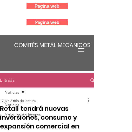
Pagina web
Pagina web
COMITÉS METAL MECANICOS
Entrada
Noticias
17 jun
2 min de lectura
Noticias
Retail tendrá nuevas
Articulos de interés
inversiones, consumo y
expansión comercial en