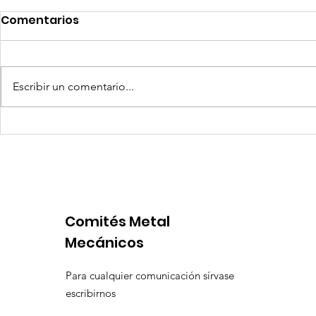
Comentarios
Escribir un comentario...
Quilla Resources US$ 25
Aceros Are
millones para culminar
procesos 
prefactibilidad de
por produ
expansión de Chapi
insuficien
Comités Metal
Mecánicos
Para cualquier comunicación sírvase
escribirnos