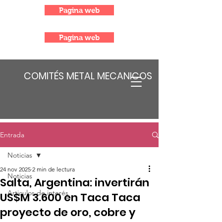
Pagina web
Pagina web
COMITÉS METAL MECANICOS
Entrada
Noticias
24 nov 2025
2 min de lectura
Noticias
Salta, Argentina: invertirán
Articulos de interés
US$M 3.600 en Taca Taca
proyecto de oro, cobre y