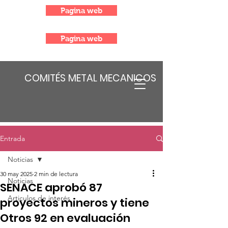
Pagina web
Pagina web
COMITÉS METAL MECANICOS
Entrada
Noticias
30 may 2025
2 min de lectura
Noticias
SENACE aprobó 87
Articulos de interés
proyectos mineros y tiene
Otros 92 en evaluación