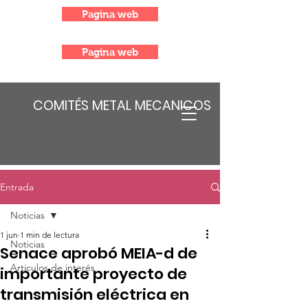
Pagina web
Pagina web
COMITÉS METAL MECANICOS
Entrada
Noticias
1 jun
1 min de lectura
Noticias
Senace aprobó MEIA-d de
Articulos de interés
importante proyecto de
transmisión eléctrica en