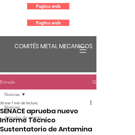
Pagina web
Pagina web
COMITÉS METAL MECANICOS
Entrada
Noticias
30 mar
1 min de lectura
Noticias
SENACE aprueba nuevo
Articulos de interés
Informe Técnico
Sustentatorio de Antamina