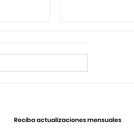
robó mejoras
Quilla Resources
s del Terminal
proyecta la expansión 
Salaverry
Chapi hacia fines del
2029
Reciba actualizaciones mensuales