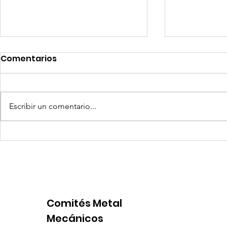
Comentarios
Escribir un comentario...
Coca-Cola invertirá mil
Senace ap
millones de dólares en
operativa
Perú y destina fondos a
Portuario 
OxI
Comités Metal
Mecánicos