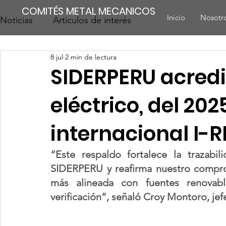
COMITÉS METAL MECANICOS
Inicio
Nosotr
Noticias
Articulos de interés
8 jul
2 min de lectura
SIDERPERU acred
eléctrico, del 202
internacional I-
“Este respaldo fortalece la trazabi
SIDERPERU y reafirma nuestro compro
más alineada con fuentes renovabl
verificación”, señaló Croy Montoro, j