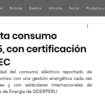
os
Noticias
Eventos
Articulos
Socios
Productos y 
ita consumo
5, con certificación
REC
lidad del consumo eléctrico reportado de 
miso con una gestión energética cada vez 
es y con estándares internacionales de 
efe de Energía de SIDERPERU.