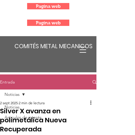
Pagina web
Pagina web
COMITÉS METAL MECANICOS
Entrada
Noticias
2 sept 2025
2 min de lectura
Noticias
Silver X avanza en
Articulos de interés
polimetálica Nueva
Recuperada