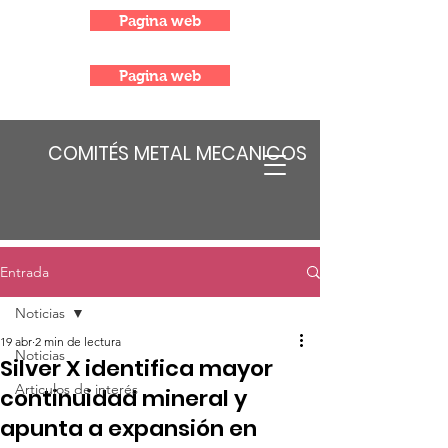
Pagina web
Pagina web
COMITÉS METAL MECANICOS
Entrada
Noticias
19 abr
2 min de lectura
Noticias
Silver X identifica mayor
Articulos de interés
continuidad mineral y
apunta a expansión en