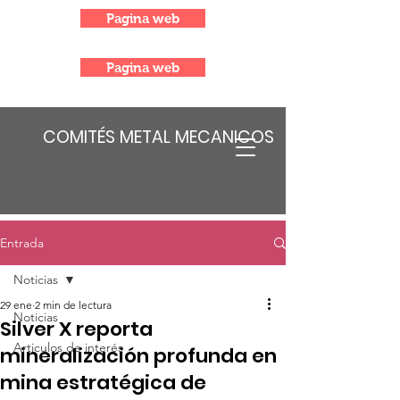
Pagina web
Pagina web
COMITÉS METAL MECANICOS
Entrada
Noticias
29 ene
2 min de lectura
Noticias
Silver X reporta
Articulos de interés
mineralización profunda en
mina estratégica de