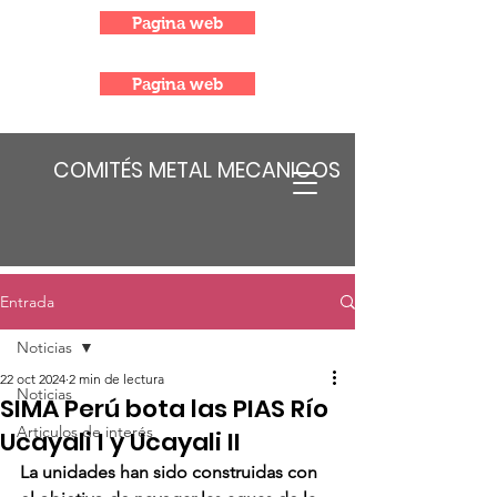
Pagina web
Pagina web
COMITÉS METAL MECANICOS
Entrada
Noticias
22 oct 2024
2 min de lectura
Noticias
SIMA Perú bota las PIAS Río
Articulos de interés
Ucayali I y Ucayali II
La unidades han sido construidas con 