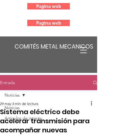
Pagina web
Pagina web
COMITÉS METAL MECANICOS
Entrada
Noticias
29 may
3 min de lectura
Noticias
Sistema eléctrico debe
Articulos de interés
acelerar transmisión para
acompañar nuevas