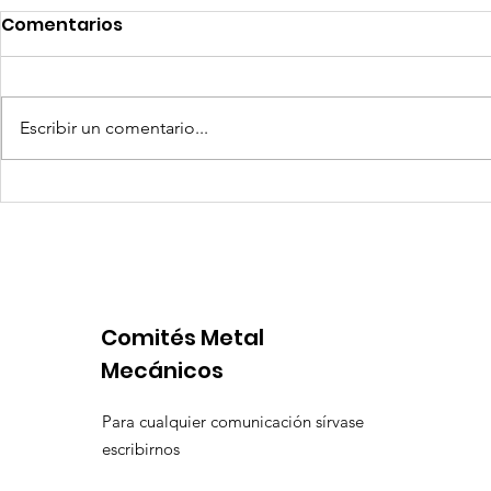
Comentarios
Escribir un comentario...
Competencia si: pero en
Expansion
igualdad de condiciones
Latinoame
escenario 
Comités Metal
Mecánicos
Para cualquier comunicación sírvase
escribirnos