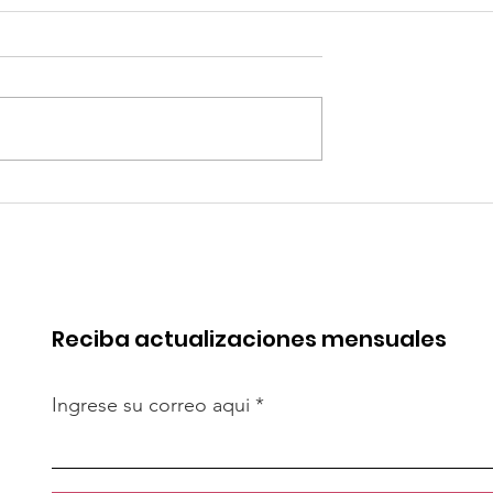
 de China en
Coca-Cola invertirá mi
rica. Perú
millones de dólares en
de esa batalla
Perú y destina fondos 
OxI
Reciba actualizaciones mensuales
Ingrese su correo aqui