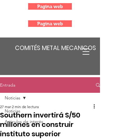
Pagina web
Pagina web
COMITÉS METAL MECANICOS
Entrada
Noticias
27 mar
2 min de lectura
Noticias
Southern invertirá S/50
Articulos de interés
millones en construir
instituto superior