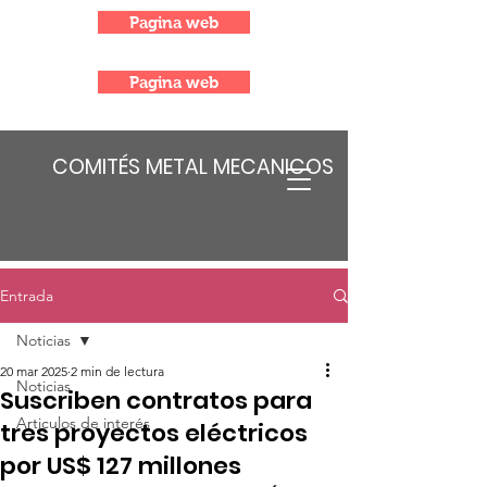
Pagina web
Pagina web
COMITÉS METAL MECANICOS
Entrada
Noticias
20 mar 2025
2 min de lectura
Noticias
Suscriben contratos para
Articulos de interés
tres proyectos eléctricos
por US$ 127 millones