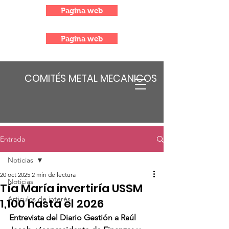
Pagina web
Pagina web
COMITÉS METAL MECANICOS
Entrada
Noticias
20 oct 2025
2 min de lectura
Noticias
Tía María invertiría US$M
Articulos de interés
1,100 hasta el 2026
Entrevista del Diario Gestión a Raúl 