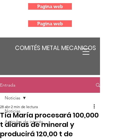
Pagina web
Pagina web
COMITÉS METAL MECANICOS
Entrada
Noticias
28 abr
2 min de lectura
Noticias
Tía María procesará 100,000
Articulos de interés
t diarias de mineral y
producirá 120,00 t de