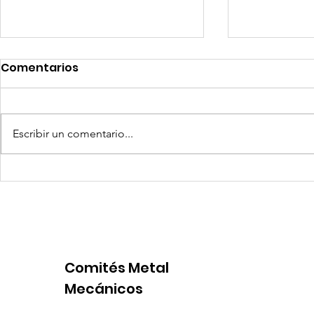
Comentarios
Escribir un comentario...
Coca-Cola invertirá mil
Senace ap
millones de dólares en
operativa
Perú y destina fondos a
Portuario 
OxI
Comités Metal
Mecánicos