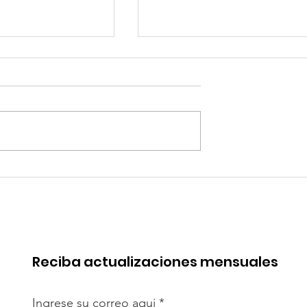
robó mejoras
Quilla Resources
s del Terminal
proyecta la expansión 
Salaverry
Chapi hacia fines del
2029
Reciba actualizaciones mensuales
Ingrese su correo aqui