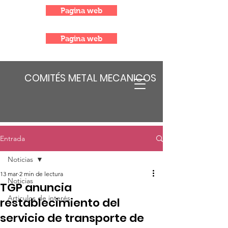
Pagina web
Pagina web
COMITÉS METAL MECANICOS
Entrada
Noticias
13 mar
2 min de lectura
Noticias
TGP anuncia
Articulos de interés
restablecimiento del
servicio de transporte de