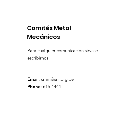
prefactibilidad de
por produ
expansión de Chapi
insuficien
Comités Metal
Mecánicos
Para cualquier comunicación sírvase
escribirnos
Email
:
cmm@sni.org.pe
Phone
: 616-4444