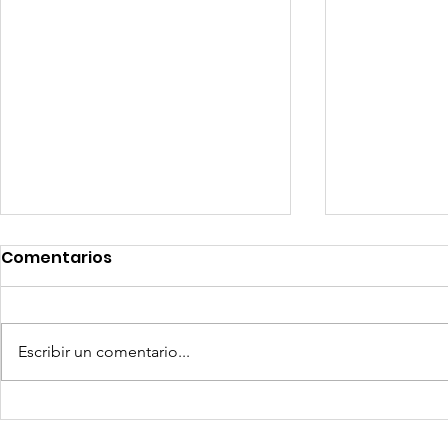
Comentarios
Escribir un comentario...
Quilla Resources US$ 25
Aceros Are
millones para culminar
procesos 