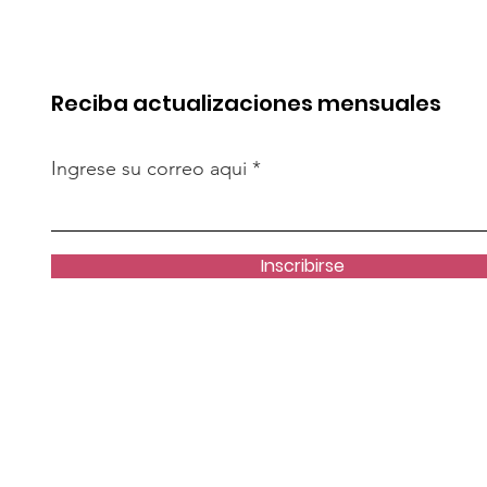
cto es
resolver crisis de
te”
vivienda?
Reciba actualizaciones mensuales
Ingrese su correo aqui
Inscribirse