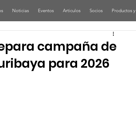
os
Noticias
Eventos
Articulos
Socios
Productos y 
prepara campaña de
uribaya para 2026