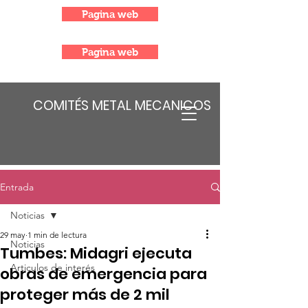
Pagina web
Pagina web
COMITÉS METAL MECANICOS
Entrada
Noticias
29 may
1 min de lectura
Noticias
Tumbes: Midagri ejecuta
Articulos de interés
obras de emergencia para
proteger más de 2 mil