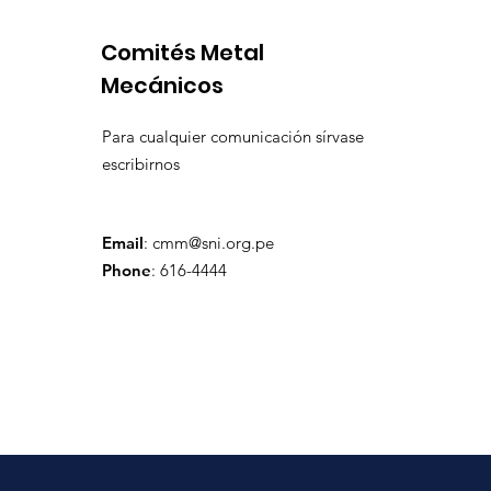
Comités Metal
Mecánicos
Para cualquier comunicación sírvase
escribirnos
Email
:
cmm@sni.org.pe
Phone
: 616-4444