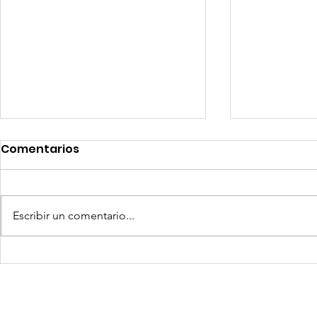
Comentarios
Escribir un comentario...
Competencia si: pero en
Expansion
igualdad de condiciones
Latinoame
escenario 