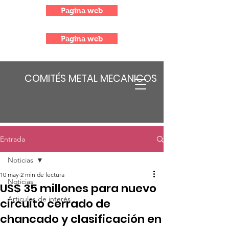
Pagina web
Pagina web
COMITÉS METAL MECANICOS
Entrada
Noticias
10 may
2 min de lectura
Noticias
US$ 35 millones para nuevo
Articulos de interés
circuito cerrado de
chancado y clasificación en