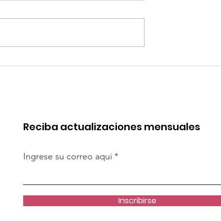
 de China en
Coca-Cola invertirá mi
rica. Perú
millones de dólares en
de esa batalla
Perú y destina fondos 
OxI
Reciba actualizaciones mensuales
Ingrese su correo aqui
Inscribirse