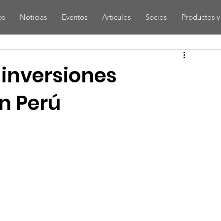
os
Noticias
Eventos
Articulos
Socios
Productos y 
 inversiones
en Perú