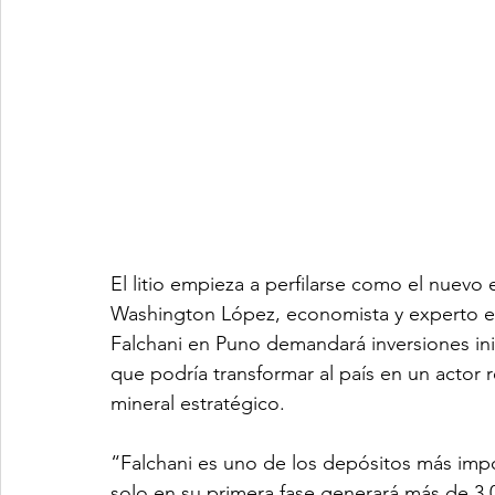
El litio empieza a perfilarse como el nuevo 
Washington López, economista y experto en
Falchani en Puno demandará inversiones inic
que podría transformar al país en un actor 
mineral estratégico.
“Falchani es uno de los depósitos más impor
solo en su primera fase generará más de 3,0