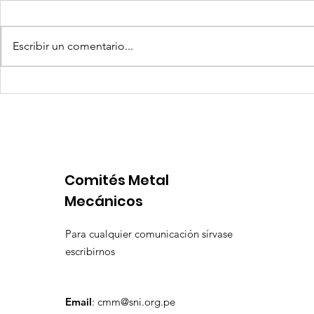
Escribir un comentario...
Competencia si: pero en
Expansion
igualdad de condiciones
Latinoame
escenario 
Comités Metal
Mecánicos
Para cualquier comunicación sírvase
escribirnos
Email
:
cmm@sni.org.pe