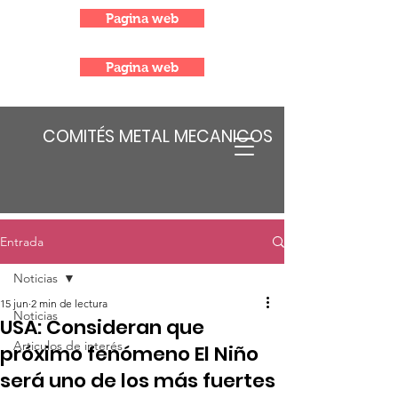
Pagina web
Pagina web
COMITÉS METAL MECANICOS
Entrada
Noticias
15 jun
2 min de lectura
Noticias
USA: Consideran que
Articulos de interés
próximo fenómeno El Niño
será uno de los más fuertes