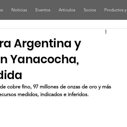
os
Noticias
Eventos
Articulos
Socios
Productos y 
ra Argentina y
on Yanacocha,
dida
 de cobre fino, 97 millones de onzas de oro y más 
ecursos medidos, indicados e inferidos. 