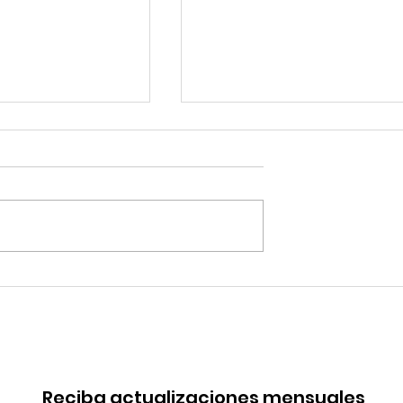
robó mejoras
Quilla Resources
s del Terminal
proyecta la expansión 
Salaverry
Chapi hacia fines del
2029
Reciba actualizaciones mensuales