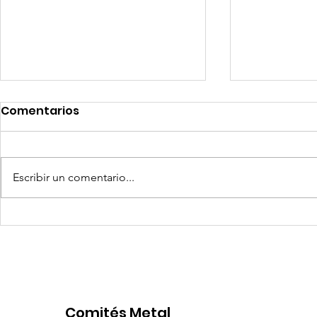
Comentarios
Escribir un comentario...
Coca-Cola invertirá mil
Senace ap
millones de dólares en
operativa
Perú y destina fondos a
Portuario 
OxI
Comités Metal