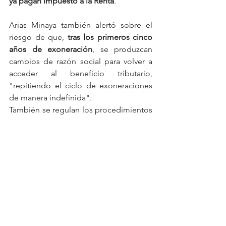
ya pagan Impuesto a la Renta
.
Arias Minaya también alertó sobre el 
riesgo de que, 
tras los primeros cinco 
años de exoneración
, se produzcan 
cambios de razón social para volver a 
acceder al beneficio tributario, 
"repitiendo el ciclo de exoneraciones 
de manera indefinida".
También se regulan los procedimientos 
para 
modificar o ampliar las zonas 
autorizadas
, dejando claro que las ZEEP 
no son derechos perpetuos, sino 
autorizaciones sujetas a evaluación 
continua
.
Con la prepublicación del borrador, el 
Ejecutivo inicia un 
periodo de consulta 
pública
 para recibir comentarios y 