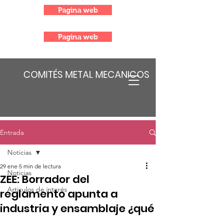
Pagina web
Pagina web
COMITÉS METAL MECANICOS
Entrada
Noticias
29 ene
5 min de lectura
Noticias
ZEE: Borrador del
Articulos de interés
reglamento apunta a
industria y ensamblaje ¿qué