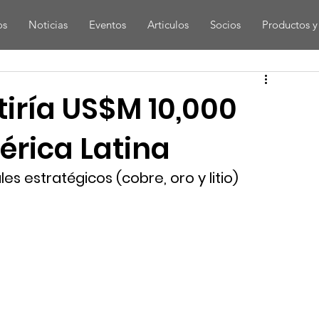
os
Noticias
Eventos
Articulos
Socios
Productos y 
rtiría US$M 10,000
érica Latina
s estratégicos (cobre, oro y litio)