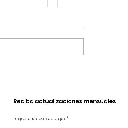
quipa: “Iniciar
Alemania: Casas
[antidumping]
impresas en 3D: ¿pued
cto es
resolver crisis de
te”
vivienda?
Reciba actualizaciones mensuales
Ingrese su correo aqui