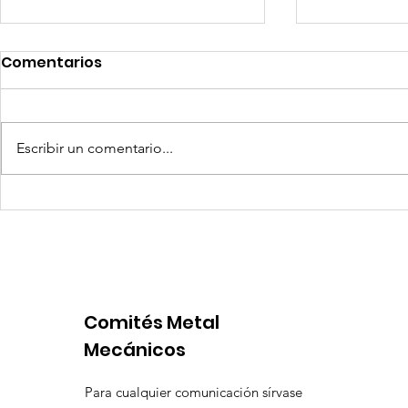
Comentarios
Escribir un comentario...
Quilla Resources US$ 25
Aceros Are
millones para culminar
procesos 
prefactibilidad de
por produ
expansión de Chapi
insuficien
Comités Metal
Mecánicos
Para cualquier comunicación sírvase