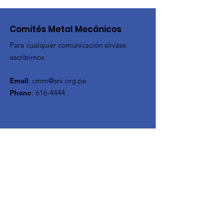
Comités Metal Mecánicos
Para cualquier comunicación sírvase
escribirnos
Email
:
cmm@sni.org.pe
Phone
:
616-4444
Reciba actualizaciones
mensuales
Ingrese su correo aqui
Inscribirse