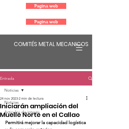
Pagina web
Pagina web
COMITÉS METAL MECANICOS
Entrada
Noticias
24 nov 2023
2 min de lectura
Noticias
Iniciarán ampliación del
Articulos de interés
Muelle Norte en el Callao
Permitirá mejorar la capacidad logística 