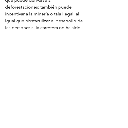
que puede derivarse a 
deforestaciones; también puede 
incentivar a la minería o tala ilegal, al 
igual que obstaculizar el desarrollo de 
las personas si la carretera no ha sido 
bien planeada.
Fuente: La Republica
Ver todo
Entradas recientes