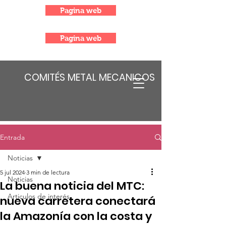
Pagina web
Pagina web
COMITÉS METAL MECANICOS
Entrada
Noticias
5 jul 2024
3 min de lectura
Noticias
La buena noticia del MTC:
Articulos de interés
nueva carretera conectará
la Amazonía con la costa y