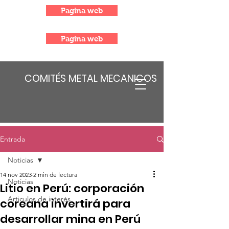
Pagina web
Pagina web
COMITÉS METAL MECANICOS
Entrada
Noticias
14 nov 2023
2 min de lectura
Noticias
Litio en Perú: corporación
Articulos de interés
coreana invertirá para
desarrollar mina en Perú