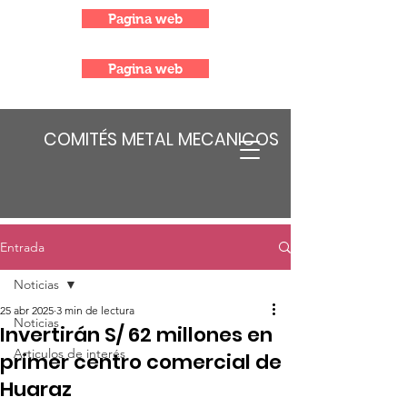
Pagina web
Pagina web
COMITÉS METAL MECANICOS
Entrada
Noticias
25 abr 2025
3 min de lectura
Noticias
Invertirán S/ 62 millones en
Articulos de interés
primer centro comercial de
Huaraz