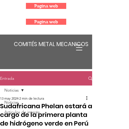
Pagina web
Pagina web
COMITÉS METAL MECANICOS
Entrada
Noticias
13 may 2024
2 min de lectura
Noticias
Sudafricana Phelan estará a
Articulos de interés
cargo de la primera planta
de hidrógeno verde en Perú