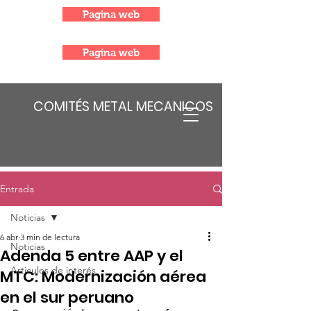
Pagina web
Pagina web
COMITÉS METAL MECANICOS
Entrada
Noticias
6 abr
3 min de lectura
Noticias
Adenda 5 entre AAP y el
Articulos de interés
MTC: Modernización aérea
en el sur peruano