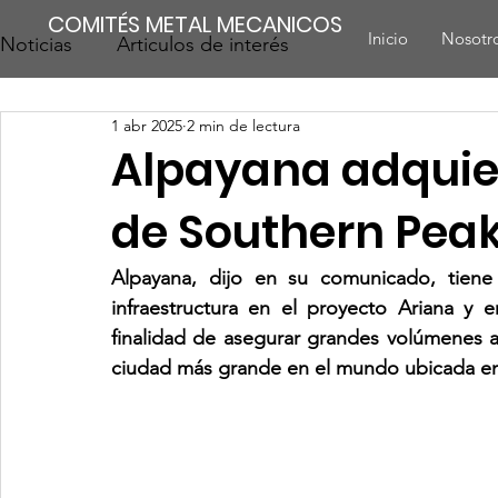
COMITÉS METAL MECANICOS
Inicio
Nosotr
Noticias
Articulos de interés
1 abr 2025
2 min de lectura
Alpayana adquier
de Southern Pea
Alpayana, dijo en su comunicado, tiene 
infraestructura en el proyecto Ariana y e
finalidad de asegurar grandes volúmenes a
ciudad más grande en el mundo ubicada en