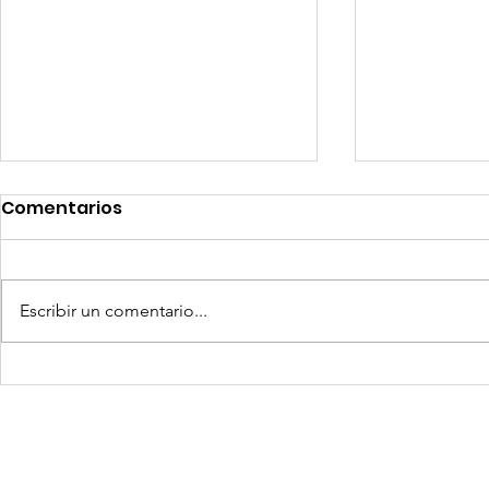
Comentarios
Escribir un comentario...
Quilla Resources US$ 25
Aceros Are
millones para culminar
procesos 
prefactibilidad de
por produ
expansión de Chapi
insuficien