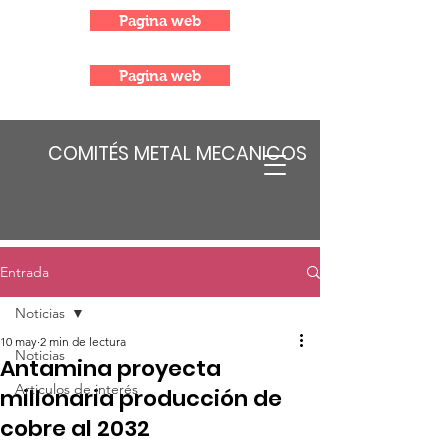
Pagina web
Pagina web
COMITÉS METAL MECANICOS
Entrada
Noticias
10 may
2 min de lectura
Noticias
Antamina proyecta
Articulos de interés
millonaria producción de
cobre al 2032