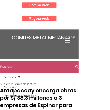
Pagina web
Pagina web
COMITÉS METAL MECANICOS
Entrada
Noticias
16 dic 2025
2 min de lectura
Noticias
Antapaccay encarga obras
Articulos de interés
por S/ 38.3 millones a 3
empresas de Espinar para