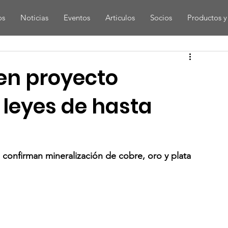
os
Noticias
Eventos
Articulos
Socios
Productos y 
en proyecto
 leyes de hasta
onfirman mineralización de cobre, oro y plata 