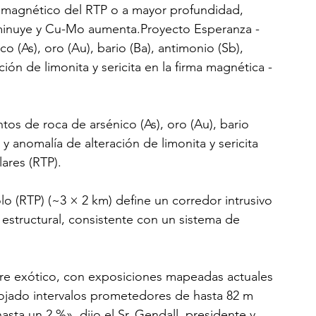
to magnético del RTP o a mayor profundidad, 
minuye y Cu-Mo aumenta.Proyecto Esperanza - 
 (As), oro (Au), bario (Ba), antimonio (Sb), 
ón de limonita y sericita en la firma magnética - 
os de roca de arsénico (As), oro (Au), bario 
y anomalía de alteración de limonita y sericita 
ares (RTP).
lo (RTP) (~3 × 2 km) define un corredor intrusivo 
 estructural, consistente con un sistema de 
bre exótico, con exposiciones mapeadas actuales 
jado intervalos prometedores de hasta 82 m 
ta un 2 %», dijo el Sr. Gendall, presidente y 