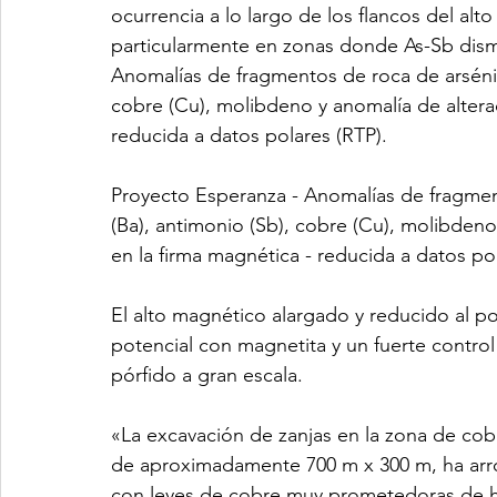
ocurrencia a lo largo de los flancos del al
particularmente en zonas donde As-Sb dis
Anomalías de fragmentos de roca de arsénico
cobre (Cu), molibdeno y anomalía de alteraci
reducida a datos polares (RTP).
Proyecto Esperanza - Anomalías de fragment
(Ba), antimonio (Sb), cobre (Cu), molibdeno 
en la firma magnética - reducida a datos pol
El alto magnético alargado y reducido al po
potencial con magnetita y un fuerte control
pórfido a gran escala.
«La excavación de zanjas en la zona de co
de aproximadamente 700 m x 300 m, ha arro
con leyes de cobre muy prometedoras de has