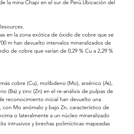
e la mina Chapi en el sur de Perú.Ubicación del 
Resources.
ras en la zona exótica de óxido de cobre que se 
0 m han devuelto intervalos mineralizados de 
edio de cobre que varían de 0,29 % Cu a 2,29 % 
) más cobre (Cu), molibdeno (Mo), arsénico (As), 
io (Ba) y zinc (Zn) en el re-análisis de pulpas de 
e reconocimiento inicial han devuelto una 
, con Mo anómalo y bajo Zn, característico de 
encima o lateralmente a un núcleo mineralizado 
cks intrusivos y brechas polimícticas mapeadas 