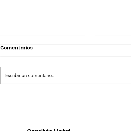
Comentarios
Escribir un comentario...
Coca-Cola invertirá mil
Senace ap
millones de dólares en
operativa
Perú y destina fondos a
Portuario 
OxI