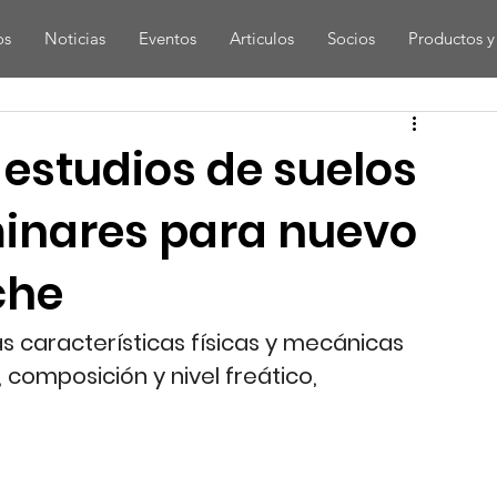
os
Noticias
Eventos
Articulos
Socios
Productos y 
 estudios de suelos
iminares para nuevo
che
as características físicas y mecánicas 
, composición y nivel freático,