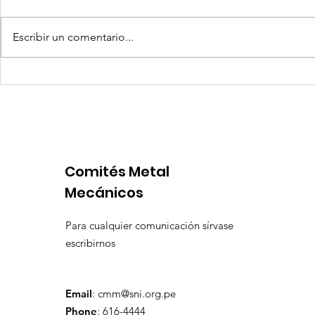
Escribir un comentario...
Coca-Cola invertirá mil
Senace ap
millones de dólares en
operativa
Perú y destina fondos a
Portuario 
OxI
Comités Metal
Mecánicos
Para cualquier comunicación sírvase
escribirnos
Email
:
cmm@sni.org.pe
Phone
: 616-4444