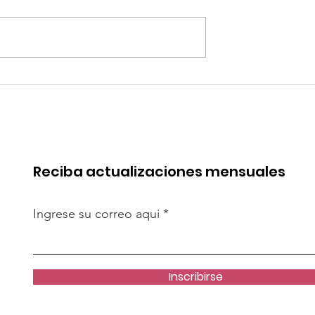
robó mejoras
Quilla Resources
s del Terminal
proyecta la expansión 
Salaverry
Chapi hacia fines del
2029
Reciba actualizaciones mensuales
Ingrese su correo aqui
Inscribirse