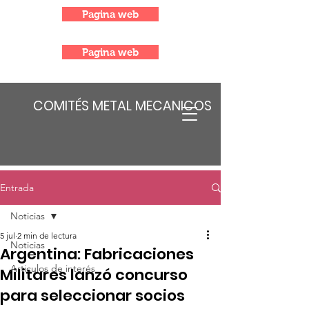
Pagina web
Pagina web
COMITÉS METAL MECANICOS
Entrada
Noticias
5 jul
2 min de lectura
Noticias
Argentina: Fabricaciones
Articulos de interés
Militares lanzó concurso
para seleccionar socios