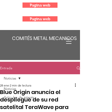
Pagina web
Pagina web
COMITÉS METAL MECANICOS
Entrada
Noticias
28 ene
2 min de lectura
Noticias
Blue Origin anuncia el
Articulos de interés
despliegue de su red
satelital TeraWave para