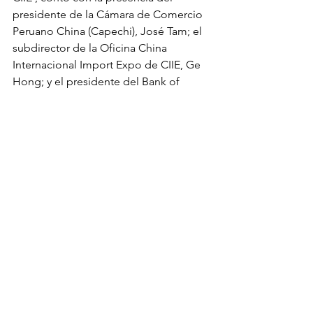
presidente de la Cámara de Comercio 
Peruano China (Capechi), José Tam; el 
subdirector de la Oficina China 
Internacional Import Expo de CIIE, Ge 
Hong; y el presidente del Bank of 
China (Perú) S.A., Zhao Zhenyu.
Fuente: Andina
Ver todo
Entradas recientes