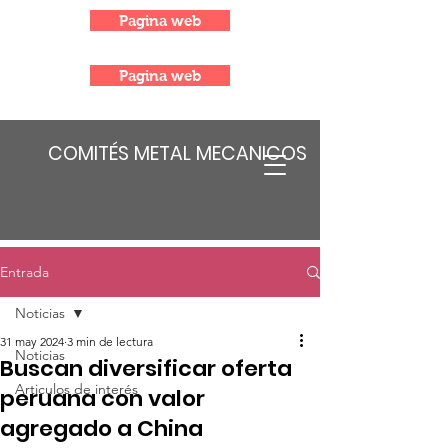
Pagina web
Pagina web
COMITÉS METAL MECANICOS
Entrada
Noticias
31 may 2024
3 min de lectura
Noticias
Buscan diversificar oferta
Articulos de interés
peruana con valor
agregado a China