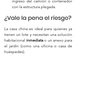
ingreso del camión o contenedor 
con la estructura plegada.
¿Vale la pena el riesgo?
La casa china es ideal para quienes ya 
tienen un lote y necesitan una solución 
habitacional 
inmediata
 o un anexo para 
el jardín (como una oficina o casa de 
huéspedes).
Si sumás el flete internacional, los 
gastos de puerto y la platea, el precio 
se acerca al de los sistemas de Steel 
Frame locales. La gran ventaja 
competitiva de la opción china no es 
solo el precio, sino la 
eliminación del 
estrés de la obra
: te ahorrás meses de 
lidiar con corralones, desperdicios de 