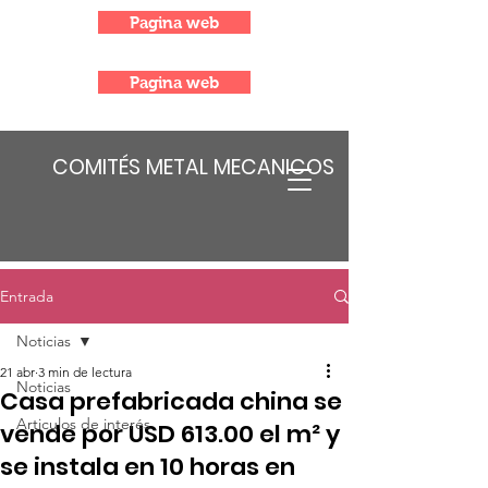
Pagina web
Pagina web
COMITÉS METAL MECANICOS
Entrada
Noticias
21 abr
3 min de lectura
Noticias
Casa prefabricada china se
Articulos de interés
vende por USD 613.00 el m² y
se instala en 10 horas en