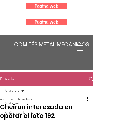
Pagina web
Pagina web
COMITÉS METAL MECANICOS
Entrada
Noticias
6 jul
1 min de lectura
Noticias
Cheiron interesada en
Articulos de interés
operar el lote 192